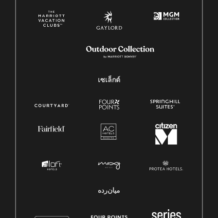
เซเล็กต์
میان‌رده