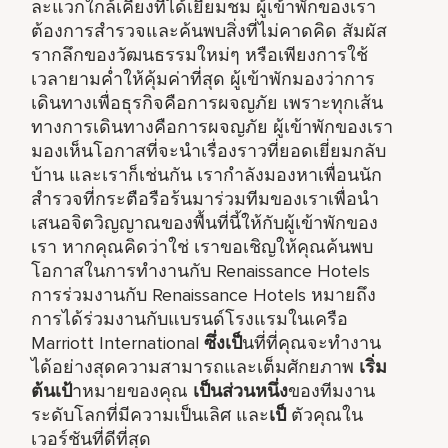
ละแวกใกล้เคียงที่ได้เยี่ยมชม ผู้เข้าพักของเรา
ต้องการสำรวจและค้นพบสิ่งที่ไม่คาดคิด สัมผัส
รากลึกของวัฒนธรรมใหม่ๆ หรือเพียงการใช้
เวลายามค่ำให้คุ้มค่าที่สุด ผู้เข้าพักมองว่าการ
เดินทางเพื่อธุรกิจคือการผจญภัย เพราะทุกเส้น
ทางการเดินทางคือการผจญภัย ผู้เข้าพักของเรา
มองเห็นโอกาสที่จะนำเรื่องราวที่ยอดเยี่ยมกลับ
บ้าน และเราก็เช่นกัน เรากำลังมองหาเพื่อนนัก
สำรวจที่กระตือรือร้นมาร่วมทีมของเราเพื่อนำ
เสนอจิตวิญญาณของพื้นที่นี้ให้กับผู้เข้าพักของ
เรา หากคุณคิดว่าใช่ เราขอเชิญให้คุณค้นพบ
โอกาสในการทำงานกับ Renaissance Hotels
การร่วมงานกับ Renaissance Hotels หมายถึง
การได้ร่วมงานกับแบรนด์โรงแรมในเครือ
Marriott International
ซึ่งเป็
นที่ที่คุณจะทำงาน
ได้อย่างสุดความสามารถและเต็มศักยภาพ
เริ่ม
ต้นเป้
าหมายของคุณ
เป็นส่วนหนึ่ง
ของทีมงาน
ระดับโลกที่มีความเป็นเลิศ และ
เป็
ตัวคุณใน
เวอร์ชันที่ดีที่สุด