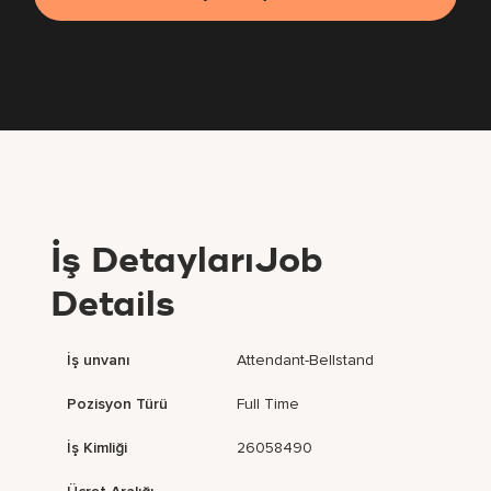
İş DetaylarıJob
Details
İş unvanı
Attendant-Bellstand
Pozisyon Türü
Full Time
İş Kimliği
26058490