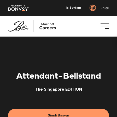
İş Sayfam
Türkçe
Ana
içeriğe
geç
Attendant-Bellstand
The Singapore EDITION
Şimdi Başvur