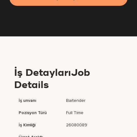
İş DetaylarıJob
Details
İş unvanı
Bartender
Pozisyon Türü
Full Time
İş Kimliği
26080089