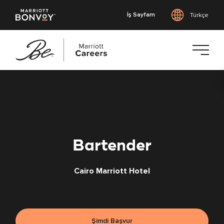
İş Sayfam
Türkçe
Ana
içeriğe
geç
Bartender
Cairo Marriott Hotel
Şimdi Başvur