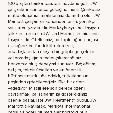
100'ü aşkın harika tesisten meydana gelir. JW,
çalışanlarımızın önce geldiğine inanır. Çünkü siz
mutlu olursanız misafirlerimiz de mutlu olur. JW
Marriott çalışanları kendinden emin, yenilikçi,
samimi ve yaratıcıdır. Markayla aynı adı taşıyan
şirketin kurucusu J.Willard Marriott'ın mirasının
taşıyıcısıdır. Otellerimiz, bir topluluğun parçası
olacağınız ve farklı kültürlerden iş
arkadaşlarından oluşan bir grupla gerçek bir
yol arkadaşlığının tadını çıkaracağınız
benzersiz bir iş deneyimi sunuyor. JW; eğitim,
gelişim, takdir fırsatları ve en önemlisi,
bütüncül mutluluğa odaklı, tutkularınızın
peşinden gidebileceğiniz lüks bir ortam
vadediyor. Misafirlere son derece özenli
davranmak, çalışanlarımıza gösterdiğimiz
özenle başlar. İşte JW Treatment™ budur. JW
Marriott'a katılarak, Marriott International
çatısı altındaki bir markalar portföyünün