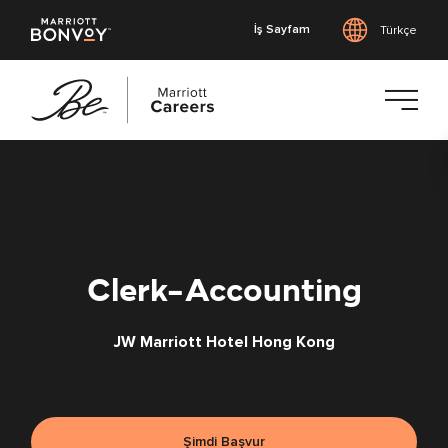
İş Sayfam
Türkçe
Ana
içeriğe
geç
Clerk-Accounting
JW Marriott Hotel Hong Kong
Şimdi Başvur