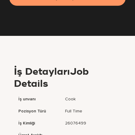
İş DetaylarıJob
Details
İş unvanı
Cook
Pozisyon Türü
Full Time
İş Kimliği
26076499