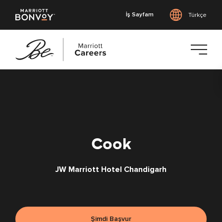
İş Sayfam
Türkçe
Ana
içeriğe
geç
Cook
JW Marriott Hotel Chandigarh
Şimdi Başvur