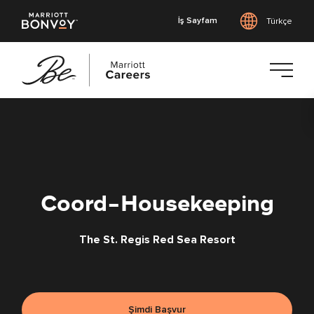
İş Sayfam
Türkçe
Ana
içeriğe
geç
Coord-Housekeeping
The St. Regis Red Sea Resort
Şimdi Başvur