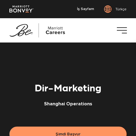
İş Sayfam
Türkçe
Ana
içeriğe
geç
Dir-Marketing
Shanghai Operations
Şimdi Başvur