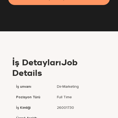
İş DetaylarıJob
Details
İş unvanı
Dir-Marketing
Pozisyon Türü
Full Time
İş Kimliği
26001730