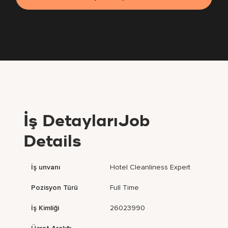
İş DetaylarıJob
Details
İş unvanı
Hotel Cleanliness Expert
Pozisyon Türü
Full Time
İş Kimliği
26023990