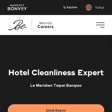
İş Sayfam
Türkçe
Ana
içeriğe
geç
Hotel Cleanliness Expert
Le Meridien Taipei Banqiao
Şimdi Başvur