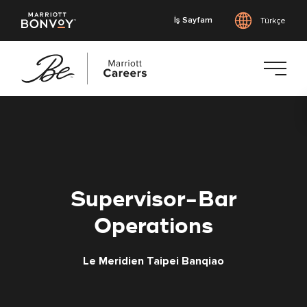
İş Sayfam
Türkçe
Ana
içeriğe
geç
Supervisor-Bar
Operations
Le Meridien Taipei Banqiao