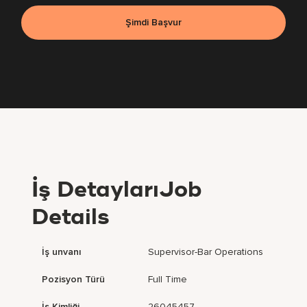
Şimdi Başvur
İş DetaylarıJob
Details
İş unvanı
Supervisor-Bar Operations
Pozisyon Türü
Full Time
İş Kimliği
26045457