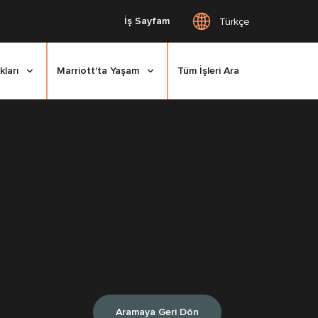
İş Sayfam
Türkçe
kları
Marriott'ta Yaşam
Tüm İşleri Ara
Aramaya Geri Dön