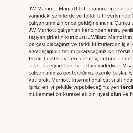
JW Marriott, Marriott International'ın lüks p
yanındaki şehirlerde ve farklı tatil yerlerinde
çalışanlarımızın önce geldiğine inanır. Çünkü s
JW Marriott çalışanları kendinden emin, yenili
taşıyan şirketin kurucusu J.Willard Marriott'ın 
parçası olacağınız ve farklı kültürlerden iş a
arkadaşlığının tadını çıkaracağınız benzersiz b
takdir fırsatları ve en önemlisi, bütüncül mut
gidebileceğiniz lüks bir ortam vadediyor. Mis
çalışanlarımıza gösterdiğimiz özenle başlar. 
katılarak, Marriott International çatısı altın
İşinizi en iyi şekilde yapabileceğiniz yeri​
terci
mükemmel bir küresel​ ekibin üyesi
olun
ve h