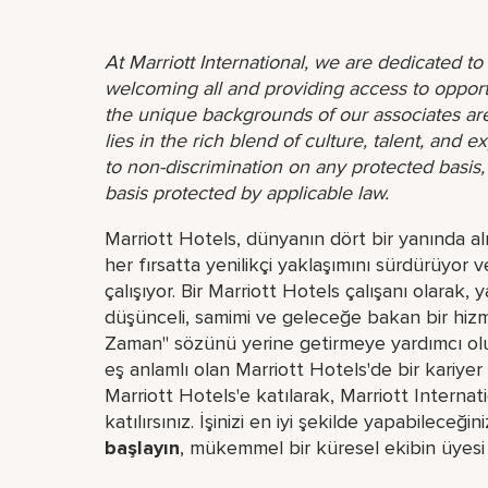
At Marriott International, we are dedicated t
welcoming all and providing access to opport
the unique backgrounds of our associates are
lies in the rich blend of culture, talent, and
to non-discrimination on any protected basis, i
basis protected by applicable law.
Marriott Hotels, dünyanın dört bir yanında a
her fırsatta yenilikçi yaklaşımını sürdürüyor 
çalışıyor. Bir Marriott Hotels çalışanı olarak, 
düşünceli, samimi ve geleceğe bakan bir hizm
Zaman" sözünü yerine getirmeye yardımcı olur
eş anlamlı olan Marriott Hotels'de bir kari
Marriott Hotels'e katılarak, Marriott Internat
katılırsınız. İşinizi en iyi şekilde yapabileceğini
başlayın
, mükemmel bir küresel​ ekibin üyes