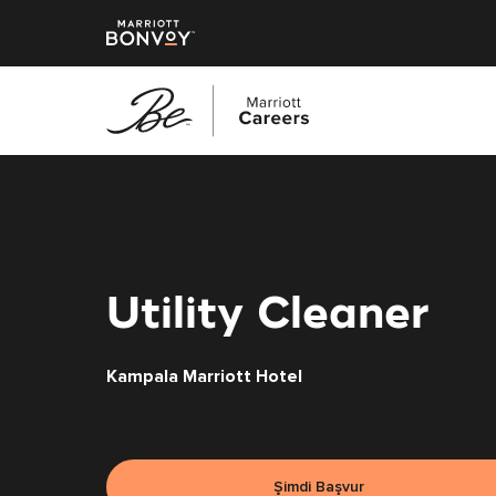
Ana
içeriğe
geç
Utility Cleaner
Kampala Marriott Hotel
Şimdi Başvur