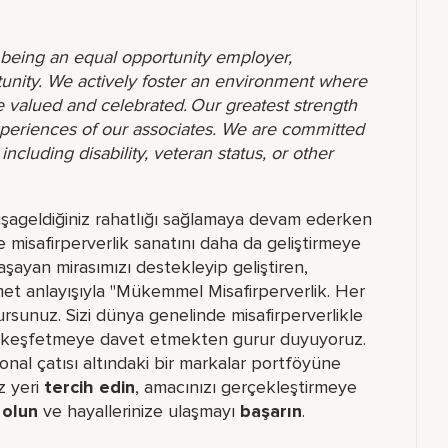
o being an equal opportunity employer,
unity. We actively foster an environment where
 valued and celebrated. Our greatest strength
 experiences of our associates. We are committed
ncluding disability, veteran status, or other
lışageldiğiniz rahatlığı sağlamaya devam ederken
ve misafirperverlik sanatını daha da geliştirmeye
yaşayan mirasımızı destekleyip geliştiren,
et anlayışıyla "Mükemmel Misafirperverlik. Her
sunuz. Sizi dünya genelinde misafirperverlikle
yer keşfetmeye davet etmekten gurur duyuyoruz.
ional çatısı altındaki bir markalar portföyüne
z yeri​
tercih edin
, amacınızı gerçekleştirmeye
i
olun
ve hayallerinize ulaşmayı
başarın
.