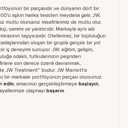
ortföyünün bir parçasıdır ve dünyanın dört bir
 100'ü aşkın harika tesisten meydana gelir. JW,
iz mutlu olursanız misafirlerimiz de mutlu olur.
kçi, samimi ve yaratıcıdır. Markayla aynı adı
mirasının taşıyıcısıdır. Otellerimiz, bir topluluğun
rkadaşlarından oluşan bir grupla gerçek bir yol
ir iş deneyimi sunuyor. JW; eğitim, gelişim,
luluğa odaklı, tutkularınızın peşinden
afirlere son derece özenli davranmak,
İşte JW Treatment™ budur. JW Marriott'a
daki bir markalar portföyünün parçası olursunuz.
h edin
, amacınızı gerçekleştirmeye
başlayın
,
ayallerinize ulaşmayı
başarın
.