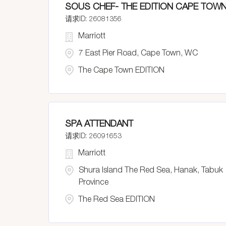
SOUS CHEF- THE EDITION CAPE TOWN
26081356
Marriott
7 East Pier Road, Cape Town, WC
The Cape Town EDITION
SPA ATTENDANT
26091653
Marriott
Shura Island The Red Sea, Hanak, Tabuk
Province
The Red Sea EDITION