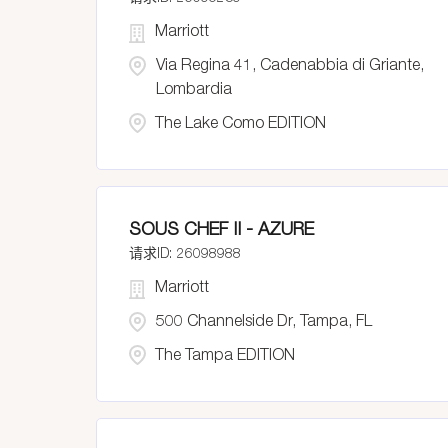
Marriott
Via Regina 41, Cadenabbia di Griante,
Lombardia
The Lake Como EDITION
SOUS CHEF II - AZURE
26098988
Marriott
500 Channelside Dr, Tampa, FL
The Tampa EDITION