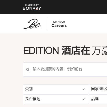
跳
转
到
EDITION 酒店在
万
主
要
内
容
类别
国家/地
是否偏远
品牌