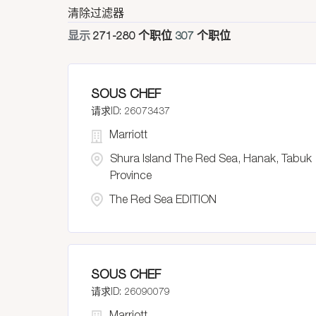
清除过滤器
显示
271
-
280
个职位
307
个职位
SOUS CHEF
26073437
Marriott
Shura Island The Red Sea, Hanak, Tabuk
Province
The Red Sea EDITION
SOUS CHEF
26090079