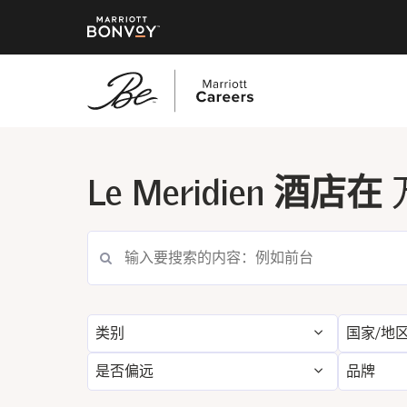
跳
转
到
Le Meridien 酒店在
主
要
内
容
类别
国家/地
是否偏远
品牌