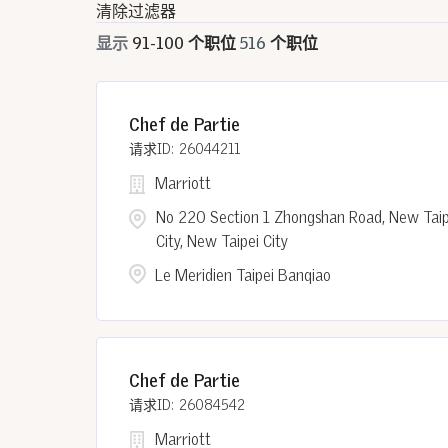
清除过滤器
显示
91
-
100
个职位
516
个职位
Chef de Partie
26044211
Marriott
No 220 Section 1 Zhongshan Road, New Taip
City, New Taipei City
Le Meridien Taipei Banqiao
Chef de Partie
26084542
Marriott