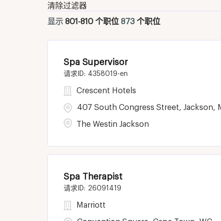
清除过滤器
显示
801
-
810
个职位
873
个职位
Spa Supervisor
4358019-en
Crescent Hotels
407 South Congress Street, Jackson,
The Westin Jackson
Spa Therapist
26091419
Marriott