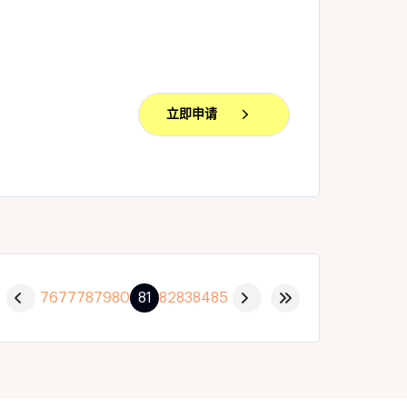
立即申请
76
77
78
79
80
81
82
83
84
85