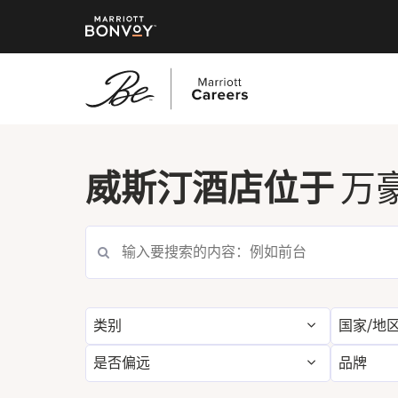
跳
转
威斯汀酒店位于
万
到
主
要
内
容
类别
国家/地
是否偏远
品牌