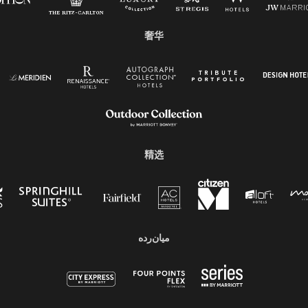
奢华
精选
میان‌رده