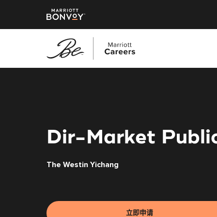
跳
转
到
主
要
内
Dir-Market Publi
容
The Westin Yichang
立即申请