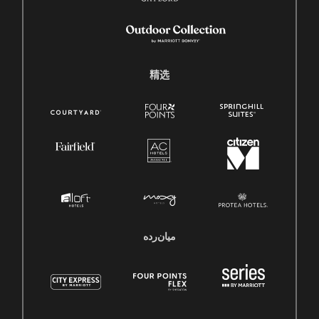
精选
میان‌رده