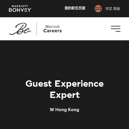
我的职位页面
中文 简体
跳
转
到
主
要
内
Guest Experience
容
Expert
W Hong Kong