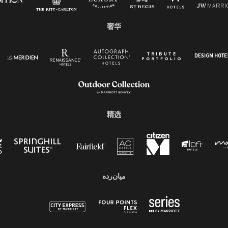
奢华
精选
میان‌رده