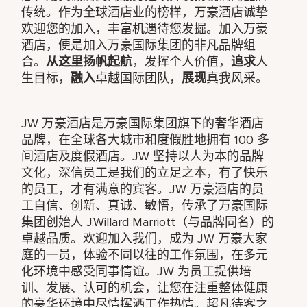
传统。作为全球酒店业的榜样，万豪酒店诚挚
欢迎您的加入，丰富机遇待您发掘。加入万豪
酒店，便是加入万豪国际集团的非凡品牌组
合。
从这里扬帆起航
，发挥个人价值，
追求
人
生目标，
融入
卓越国际团队，
展现
真我风采。
JW 万豪酒店是万豪国际集团旗下的奢华酒店
品牌，在全球各大城市和度假胜地拥有 100 多
间酒店及度假酒店。JW 坚持以人为本的品牌
文化，深信员工是我们的立足之本，有了快乐
的员工，才有满意的宾客。JW 万豪酒店的员
工自信、创新、真诚、敏悟，传承了万豪国际
集团创始人 J.Willard Marriott（与品牌同名）的
卓越品质。欢迎加入我们，成为 JW 万豪大家
庭的一员，体验不同以往的工作氛围，在多元
化环境中感受同事情谊。JW 为员工提供培
训、发展、认可的机会，让您在注重整体健康
的豪华环境中尽情挥洒工作热情。超凡待客之