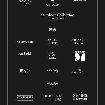
精选
میان‌رده