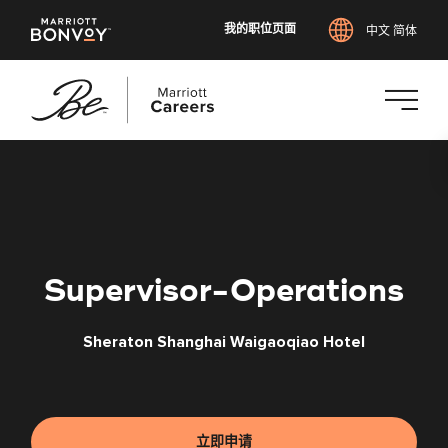
我的职位页面
中文 简体
跳
转
到
主
要
内
Supervisor-Operations
容
Sheraton Shanghai Waigaoqiao Hotel
立即申请