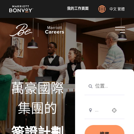
我的工作頁面
中文 繁體
跳
至
主
要
內
容
萬豪國際
集團的
Use your location