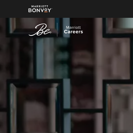
跳
至
主
要
內
容