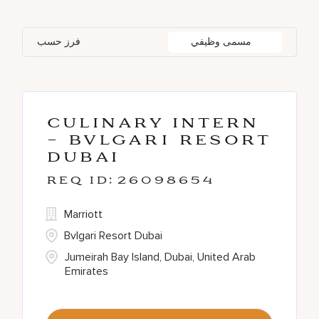
Loss Prevention & Security
1
Rome
12
Tokyo
29
Management Development
8
فرز حسب
مسمى وظيفي
Programs/Interns
Shanghai
1
Türkiye
1
Tokyo
29
United Arab Emirates
19
Culinary Intern
Uluwatu Bali
8
- BVLGARI Resort
Dubai
26098654
Marriott
Bvlgari Resort Dubai
Jumeirah Bay Island, Dubai, United Arab
Emirates