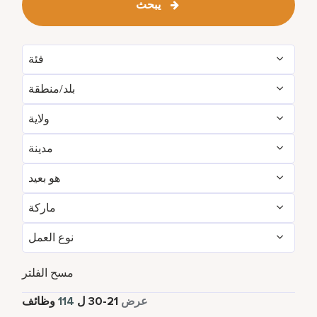
يبحث
فئة
بلد/منطقة
Engineering & Facilities
6
ولاية
China
3
Event Management
2
مدينة
Bali
8
Indonesia
8
Finance & Accounting
2
هو بعيد
Beijing
2
Beijing
2
Italy
35
Food and Beverage & Culinary
50
ماركة
لا
114
Bodrum
1
Italy
23
Japan
29
Golf, Fitness, & Entertainment
1
نوع العمل
Bulgari Hotels and Resorts
114
Dubai
19
Maldives
19
Maldives
19
Housekeeping & Laundry
5
دوام كامل
114
مسح الفلتر
Maldives
19
Rome
12
Türkiye
1
Human Resources
2
وظائف
114
ل
30
-
21
عرض
Milan
23
Shanghai
1
United Arab Emirates
19