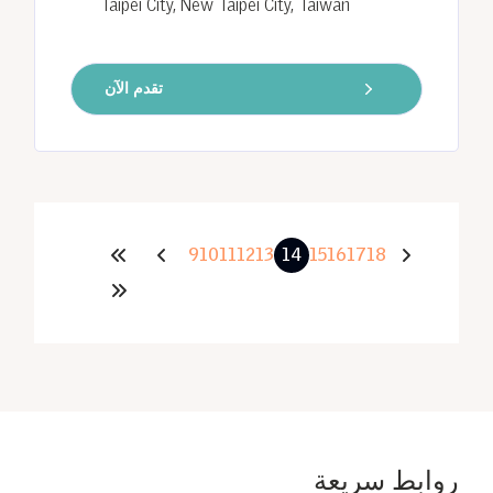
Taipei City, New Taipei City, Taiwan
تقدم الآن
9
10
11
12
13
14
15
16
17
18
روابط سريعة