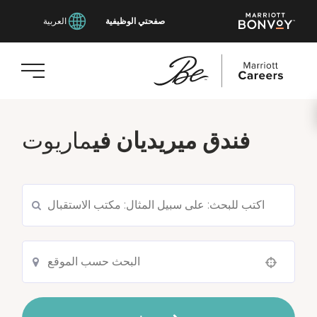
صفحتي الوظيفية
العربية
انتقل
إلى
فندق ميريديان في
ماريوت
المحتوى
الرئيسي
Use your location