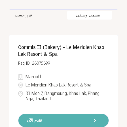
Bangkok
8
CO
9
India
120
Loss Prevention & Security
19
مسمى وظيفي
فرز حسب
Barcelona
2
Egypt
8
Indonesia
14
Batumi
6
Georgia
6
Commis II (Bakery) - Le Meridien Khao
Cairo
8
Lak Resort & Spa
26075699
Marriott
Le Meridien Khao Lak Resort & Spa
31 Moo 7, Bangmoung, Khao Lak, Phang
Nga, Thailand
تقدم الآن