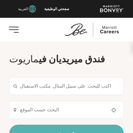
صفحتي الوظيفية
العربية
انتقل
إلى
فندق ميريديان في
ماريوت
المحتوى
الرئيسي
Use your location