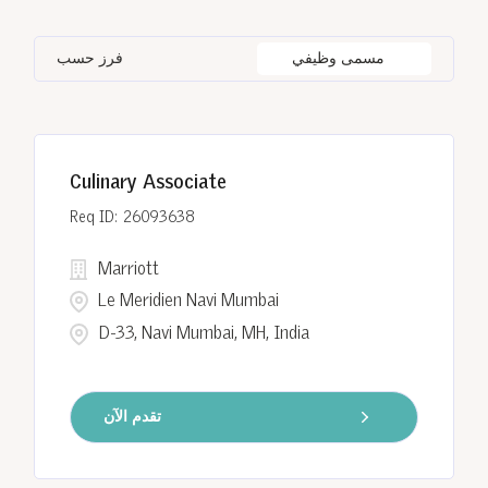
Bangkok
8
CO
9
India
120
Loss Prevention & Security
19
مسمى وظيفي
فرز حسب
Barcelona
2
Egypt
8
Indonesia
14
Batumi
6
Georgia
6
Culinary Associate
Cairo
8
26093638
Marriott
Le Meridien Navi Mumbai
D-33, Navi Mumbai, MH, India
تقدم الآن