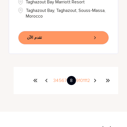
Taghazout Bay Marriott Resort
Taghazout Bay, Taghazout, Souss-Massa,
Morocco
تقدم الآن
3
4
5
6
7
8
9
10
11
12