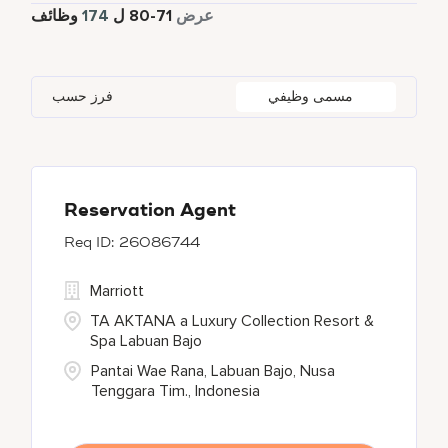
168
دوام كامل
عرض
71
-
80
ل
174
وظائف
Autograph Collection
4
Amman
1
Bangkok
2
Czech Republic
1
Bulgari Hotels and Resorts
3
Amritsar
1
Barcelona
1
Egypt
3
مسمى وظيفي
فرز حسب
Corporate
8
An Giang Province
1
Beijing
1
France
2
Courtyard by Marriott
11
An Nu'aylah
4
California
1
EDITION
3
Auckland
1
Reservation Agent
26086744
Fairfield Inn by Marriott
4
Marriott
Four Points
7
TA AKTANA a Luxury Collection Resort &
Spa Labuan Bajo
Pantai Wae Rana, Labuan Bajo, Nusa
Tenggara Tim., Indonesia