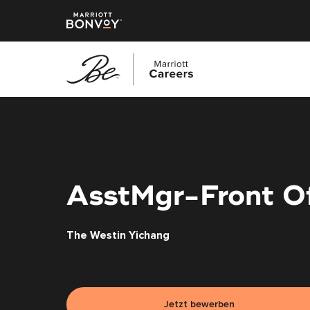
Zum
Hauptinhalt
springen
AsstMgr-Front Off
The Westin Yichang
Jetzt bewerben