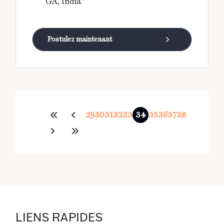
GA, India
Postulez maintenant
29
30
31
32
33
34
35
36
37
38
LIENS RAPIDES