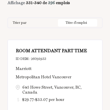
Temps partiel
19
Affichage
331
-
340
de
396
emplois
Bali
14
Barcelona
2
Egypt
9
Human Resources
16
Bangkok
14
BC
1
Germany
5
Information Technology
1
Trier par
Titre d'emploi
Barcelona
2
Brussel
1
India
25
Bengaluru
6
California
7
ROOM ATTENDANT PART TIME
Boston
6
26091933
Marriott
Metropolitan Hotel Vancouver
645 Howe Street, Vancouver, BC,
Canada
$29.77-$33.07 per hour