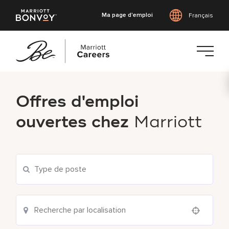
Ma page d'emploi
Français
Accéder
au
Offres d'emploi
contenu
principal
ouvertes chez
Marriott
Use your location