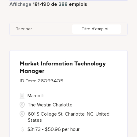
Temps partiel
5
Affichage
181
-
190
de
288
emplois
Bengaluru
2
Daerah Khusus Ibukota Jakarta
3
Indonesia
3
Global Design
4
Bethesda
142
Florida
2
Ireland
5
Human Resources
29
Trier par
Titre d'emploi
Blue Ash
1
Georgia
1
Japan
2
Bonita Springs
1
Haryana
6
Chantilly
1
Market Information Technology
Manager
26093405
Marriott
The Westin Charlotte
601 S College St, Charlotte, NC, United
States
$31.73 - $50.96 per hour