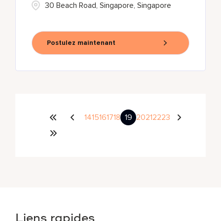
30 Beach Road, Singapore, Singapore
Postulez maintenant
14
15
16
17
18
19
20
21
22
23
Liens rapides