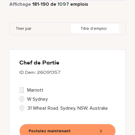
Temps partiel
61
Affichage
181
-
190
de
1097
emplois
Aspen
7
Barcelona
5
Colombia
4
Health Care Services
1
Auckland
4
Berlin
7
Costa Rica
10
Housekeeping & Laundry
110
Trier par
Titre d'emploi
Austin
78
Brazil
37
Czech Republic
8
Baku
1
California
17
Bangkok
18
Chef de Partie
26091357
Marriott
W Sydney
31 Wheat Road, Sydney, NSW, Australia
Postulez maintenant