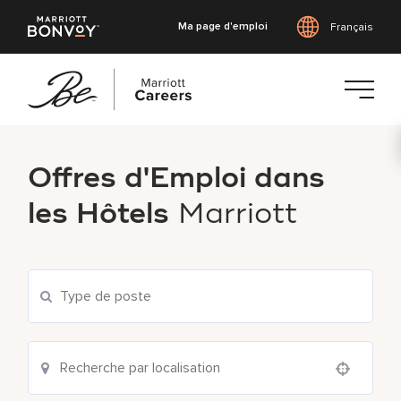
Ma page d'emploi
Français
Accéder
au
Offres d'Emploi dans
contenu
principal
les Hôtels
Marriott
Use your location