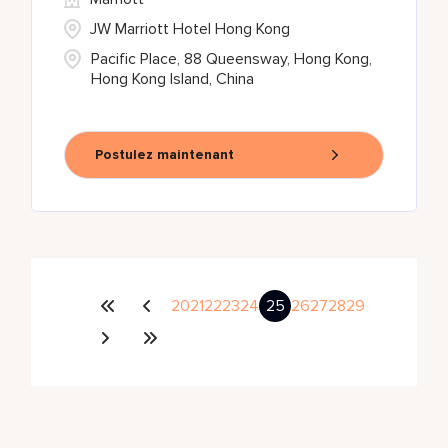
JW Marriott Hotel Hong Kong
Pacific Place, 88 Queensway, Hong Kong,
Hong Kong Island, China
Postulez maintenant
20
21
22
23
24
25
26
27
28
29