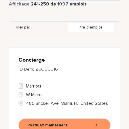
Temps partiel
62
Affichage
241
-
250
de
1097
emplois
Aspen
7
Barcelona
5
Colombia
4
Health Care Services
1
Auckland
4
Berlin
7
Costa Rica
10
Housekeeping & Laundry
112
Trier par
Titre d'emploi
Austin
77
Brazil
37
Czech Republic
8
Baku
1
California
17
Bangkok
18
Concierge
26096616
Marriott
W Miami
485 Brickell Ave, Miami, FL, United States
Postulez maintenant