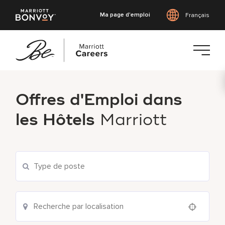
Ma page d'emploi
Français
Accéder
au
Offres d'Emploi dans
contenu
principal
les Hôtels
Marriott
Use your location