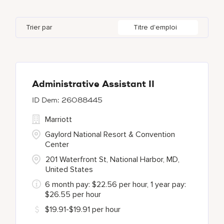
Autograph Collection
320
Agoura Hills
1
Alberta
37
Azerbaijan
17
Golf, Fitness, & Entertainment
306
Trier par
Titre d'emploi
Bulgari Hotels and Resorts
113
Agra
10
Algeria
27
Bahrain
41
citizenM
4
Ahmedabad
42
Alkapuri
7
City Express by Marriott
1
Ajman
3
Administrative Assistant II
26088445
Corporate
387
Marriott
Courtyard by Marriott
766
Gaylord National Resort & Convention
Center
201 Waterfront St, National Harbor, MD,
United States
6 month pay: $22.56 per hour, 1 year pay:
$26.55 per hour
$19.91-$19.91 per hour