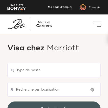
Ma page d'emploi
Français
Accéder
au
Visa chez
Marriott
contenu
principal
Use your location