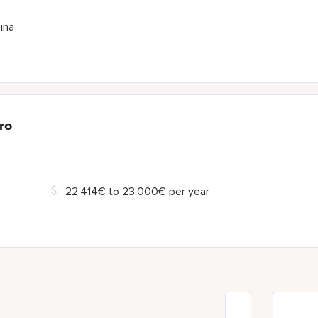
ina
ro
22.414€ to 23.000€ per year