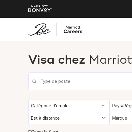
Accéder
au
Visa chez
Marriot
contenu
principal
Catégorie d'emploi
Pays/Rég
Est à distance
Marque