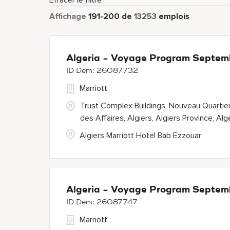
Effacer le filtre
Affichage
191
-
200
de
13253
emplois
Algeria - Voyage Program Septem
26087732
Marriott
Trust Complex Buildings, Nouveau Quartie
des Affaires, Algiers, Algiers Province, Alg
Algiers Marriott Hotel Bab Ezzouar
Algeria - Voyage Program Septem
26087747
Marriott