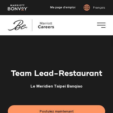
Ma page d'emploi
Français
Accéder
au
contenu
principal
Team Lead-Restaurant
Le Meridien Taipei Banqiao
Postulez maintenant