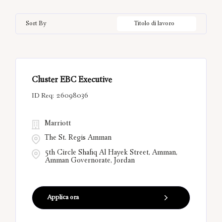
Bal Harbour
27
California
14
Hungary
21
Information Technology
3
Sort By
Titolo di lavoro
Bangkok
14
China
3
India
61
Belgrade
13
Città Metropolitana di Roma
13
Cluster EBC Executive
Bora Bora
12
26098036
Marriott
The St. Regis Amman
5th Circle Shafiq Al Hayek Street, Amman,
Amman Governorate, Jordan
Applica ora