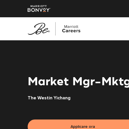
Vai
al
contenuto
principale
Market Mgr-Mkt
The Westin Yichang
Applicare ora