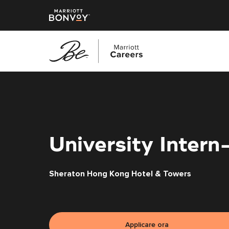
Vai
al
contenuto
principale
University Inter
Sheraton Hong Kong Hotel & Towers
Applicare ora