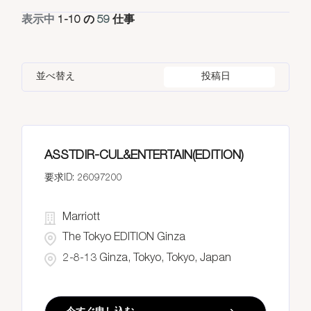
United Arab Emirates
6
Rooms & Guest Services
表示中
1
-
10
の
59
仕事
11
Reykjavik
2
United Arab Emirates
6
Operations
Singapore
9
Sales & Marketing
2
並べ替え
投稿日
Tokyo
34
Spa
3
ASSTDIR-CUL&ENTERTAIN(EDITION)
26097200
Marriott
The Tokyo EDITION Ginza
2-8-13 Ginza, Tokyo, Tokyo, Japan