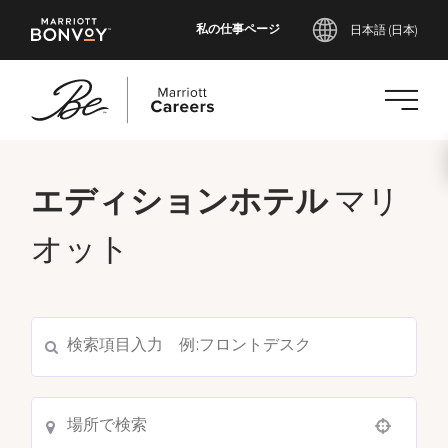
私の仕事ページ
日本語 (日本)
メ
イ
エディションホテル
マリ
ン
コ
オット
ン
テ
ン
ツ
へ
ス
キ
ッ
Use your location
プ