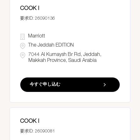
COOK I
26090136
Marriott
The Jeddah EDITION
7044 Al Kurnaysh Br Rd, Jeddah,
Makkah Province, Saudi Arabia
今すぐ申し込む
COOK I
26090081