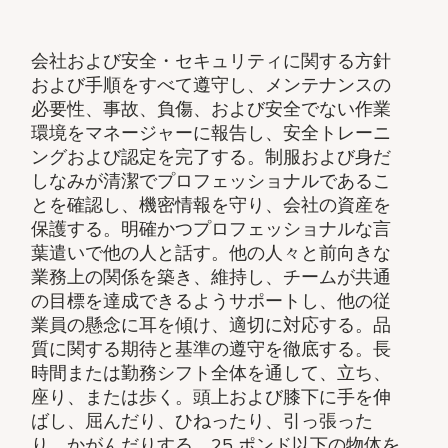
会社および安全・セキュリティに関する方針
および手順をすべて遵守し、メンテナンスの
必要性、事故、負傷、および安全でない作業
環境をマネージャーに報告し、安全トレーニ
ングおよび認定を完了する。制服および身だ
しなみが清潔でプロフェッショナルであるこ
とを確認し、機密情報を守り、会社の資産を
保護する。明確かつプロフェッショナルな言
葉遣いで他の人と話す。他の人々と前向きな
業務上の関係を築き、維持し、チームが共通
の目標を達成できるようサポートし、他の従
業員の懸念に耳を傾け、適切に対応する。品
質に関する期待と基準の遵守を徹底する。長
時間または勤務シフト全体を通して、立ち、
座り、または歩く。頭上および膝下に手を伸
ばし、屈んだり、ひねったり、引っ張った
り、かがんだりする。25 ポンド以下の物体を