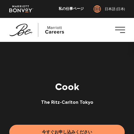
私の仕事ページ
日本語 (日本)
メ
イ
ン
コ
ン
テ
Cook
ン
ツ
The Ritz-Carlton Tokyo
へ
ス
キ
ッ
プ
今すぐお申し込みください