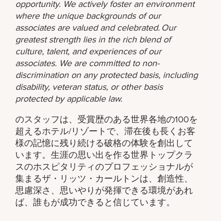
opportunity. We actively foster an environment
where the unique backgrounds of our
associates are valued and celebrated. Our
greatest strength lies in the rich blend of
culture, talent, and experiences of our
associates. We are committed to non-
discrimination on any protected basis, including
disability, veteran status, or other basis
protected by applicable law.
のスタッフは、受賞歴のある世界各地の100を
超えるホテル/リゾートで、滞在後も長くお客
様の記憶に残り続ける破格の体験を創出して
います。生涯の思い出を作る世界トップクラ
スのホスピタリティのプロフェッショナルが
集まるザ・リッツ・カールトンは、創造性、
思慮深さ、思いやりが発揮できる環境があれ
ば、誰もが成功できると信じています。