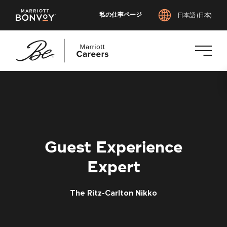
私の仕事ページ
日本語 (日本)
メ
イ
ン
コ
ン
テ
Guest Experience
ン
ツ
Expert
へ
ス
The Ritz-Carlton Nikko
キ
ッ
プ