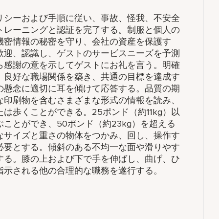
リシーおよび手順に従い、事故、怪我、不安全
トレーニングと認証を完了する。制服と個人の
機密情報の秘密を守り、会社の資産を保護す
歓迎、認識し、ゲストのサービスニーズを予測
ら感謝の意を示してゲストにお礼を言う。明確
。良好な職場関係を築き、共通の目標を達成す
の懸念に適切に耳を傾けて応答する。品質の期
な印刷物を含むさまざまな形式の情報を読み、
歩くことができる。25ポンド（約11kg）以
ことができ、50ポンド（約23kg）を超える
なサイズと重さの物体をつかみ、回し、操作す
必要とする。傾斜のある不均一な面や滑りやす
する。膝の上および下で手を伸ばし、曲げ、ひ
指示される他の合理的な職務を遂行する。