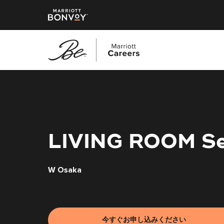
メ
イ
ン
コ
ン
テ
LIVING ROOM Se
ン
ツ
W Osaka
へ
ス
キ
ッ
プ
今すぐお申し込みください