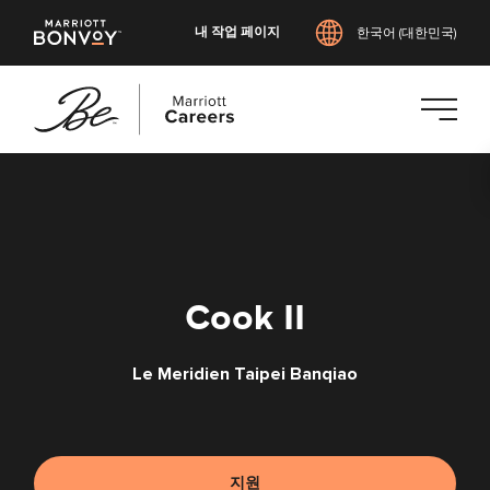
내 작업 페이지
한국어 (대한민국)
본
문
으
로
건
너
Cook II
뛰
기
Le Meridien Taipei Banqiao
지원