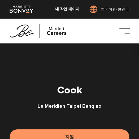
내 작업 페이지
한국어 (대한민국)
본
문
으
로
건
너
Cook
뛰
기
Le Meridien Taipei Banqiao
지원