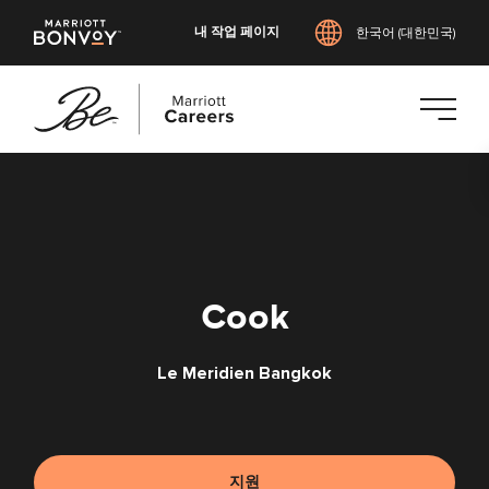
내 작업 페이지
한국어 (대한민국)
본
문
으
로
건
너
Cook
뛰
기
Le Meridien Bangkok
지원