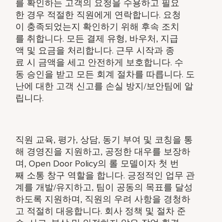
를
확인하는
고객의
요청을
수용하고
필요
한
경우
적절한
직원에게
연락합니다
.
요청
이
충족되었는지
확인하기
위해
후속
조치
를
취합니다
.
모든
결제
유형
,
바우처
,
지급
액
및
요금을
처리합니다
.
근무
시작과
종
료
시
금액을
세고
안전하게
보호합니다
.
수
동
승인을
받고
모든
회계
절차를
따릅니다
.
도
난에
대한
고객
신고를
손실
방지
/
보안팀에
알
립니다
.
직원
교육
,
평가
,
상담
,
동기
부여
및
코칭을
통
해
경영진을
지원하고
,
공정한
대우를
보장하
며
, Open Door Policy
의
롤
모델이자
첫
번
째
소통
창구
역할을
합니다
.
긍정적인
업무
관
계를
개발
/
유지하고
,
팀이
공동의
목표를
달성
하도록
지원하며
,
직원의
우려
사항을
경청하
고
적절히
대응합니다
.
회사
정책
및
절차
준