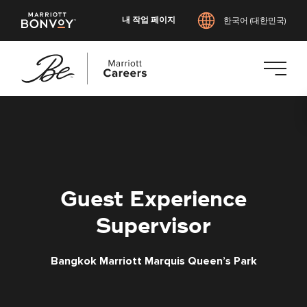
내 작업 페이지
한국어 (대한민국)
본
문
으
로
건
너
Guest Experience
뛰
기
Supervisor
Bangkok Marriott Marquis Queen’s Park