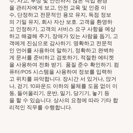
수
,
사고
,
부상
및
안전하지
않은
작업
환경
을
관리자에게
보고
,
안전
교육
및
인증
이
수
,
단정하고
전문적인
용모
유지
,
독점
정보
의
기밀
유지
,
회사
자산
보호
.
고객을
환영하
고
인정하기
,
고객의
서비스
요구
사항을
예상
하고
해결해
주기
,
장애가
있는
사람을
돕기
,
고
객에게
진심으로
감사하기
.
명확하고
전문적
인
언어를
사용하여
말하기
,
정확하고
완벽하
게
문서를
준비하고
검토하기
,
적절한
에티켓
을
사용하여
전화
받기
.
품질
준수
확인하기
.
컴
퓨터
/POS
시스템을
사용하여
정보를
입력하
고
위치를
파악합니다
.
장시간
서
있거나
,
앉거
나
,
걷기
. 10
파운드
이하의
물체를
도움
없이
이
동
,
들어올리기
,
운반
,
밀기
,
당기기
,
놓기
등
을
할
수
있습니다
.
상사의
요청에
따라
기타
합
리적인
직무를
수행합니다
.