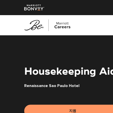
본
문
으
로
건
너
Housekeeping Ai
뛰
기
Renaissance Sao Paulo Hotel
지원