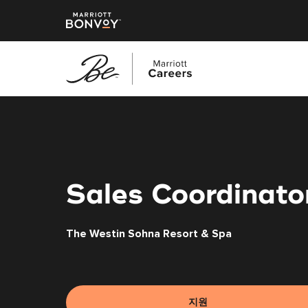
본
문
으
로
건
너
Sales Coordinato
뛰
기
The Westin Sohna Resort & Spa
지원