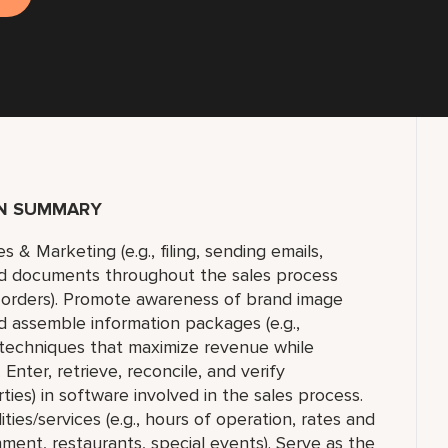
ON SUMMARY
 & Marketing (e.g., filing, sending emails,
ated documents throughout the sales process
t orders). Promote awareness of brand image
nd assemble information packages (e.g.,
s techniques that maximize revenue while
 Enter, retrieve, reconcile, and verify
rties) in software involved in the sales process.
ies/services (e.g., hours of operation, rates and
ent, restaurants, special events). Serve as the