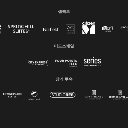
셀렉트
미드스케일
장기 투숙