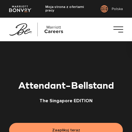
Moja strona z ofertami
Polska
pracy
Przejdź
do
treści
głównej
Attendant-Bellstand
The Singapore EDITION
Zaaplikuj teraz