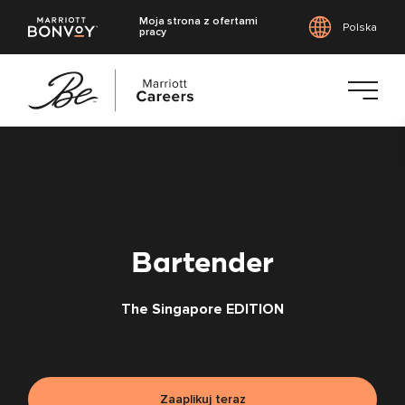
Moja strona z ofertami
Polska
pracy
Przejdź
do
treści
głównej
Bartender
The Singapore EDITION
Zaaplikuj teraz