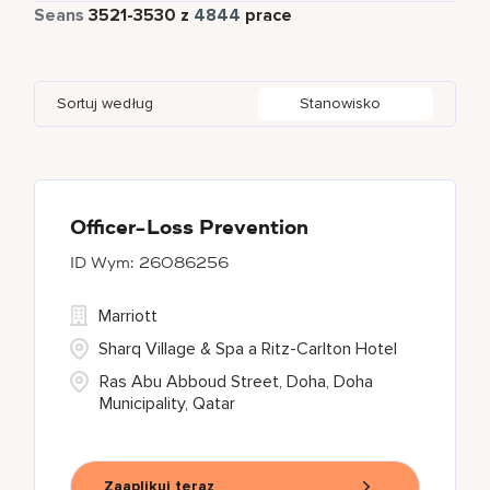
Pełny etat
4370
Seans
3521
-
3530
z
4844
prace
Four Points
289
Al Khobar
2
Anhui
3
Azerbaijan
7
Golf, Fitness, & Entertainment
144
Gaylord Hotels
261
Alajuela
3
Arizona
47
Bahrain
18
Health Care Services
2
Sortuj według
Stanowisko
JW Marriott
423
Albufeira
11
Aruba
25
Bangladesh
5
Marriott Executive Apartments
94
Allen
1
Austria
13
Marriott International, Inc.
36
Almaty
4
Officer-Loss Prevention
26086256
Protea Hotels
56
Marriott
Renaissance Hotels
427
Sharq Village & Spa a Ritz-Carlton Hotel
Ras Abu Abboud Street, Doha, Doha
Municipality, Qatar
Zaaplikuj teraz