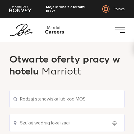
Moja strona z ofertami
Polska
pracy
Przejdź
do
Otwarte oferty pracy w
treści
głównej
hotelu
Marriott
Use your location