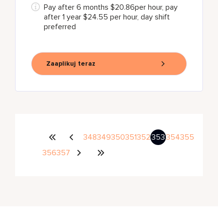
Pay after 6 months $20.86per hour, pay
after 1 year $24.55 per hour, day shift
preferred
Zaaplikuj teraz
348
349
350
351
352
353
354
355
356
357