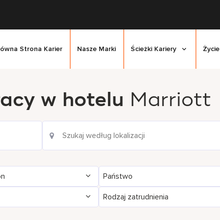
łówna Strona Karier
Nasze Marki
Ścieżki Kariery
Życie
racy w hotelu
Marriott
on
Państwo
Rodzaj zatrudnienia