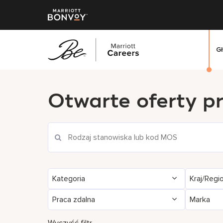
G
Przejdź
do
Otwarte oferty p
treści
głównej
Kategoria
Kraj/Regi
Praca zdalna
Marka